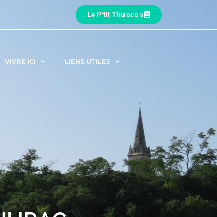
Le P'tit Thuracais
VIVRE ICI
LIENS UTILES