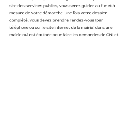
site des services publics, vous serez guider au fur et à
mesure de votre démarche. Une fois votre dossier
complété, vous devez prendre rendez-vous (par
téléphone ou sur le site internet de la mairie) dans une
mairie qui est équipée pour faire les demandes de CNI et
de passeports.
Voici les plus proches :
Mairie de Lafox
Place Jean Bru
47240 LAFOX
Tél : 05 53 68 68 51