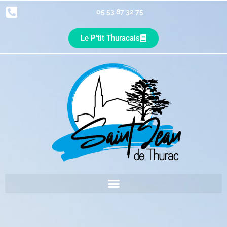
05 53 87 32 75
Le P'tit Thuracais