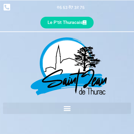
05 53 87 32 75
Le P'tit Thuracais