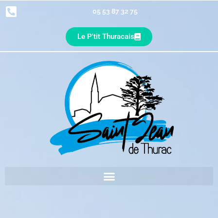
05 53 87 32 75
Le P'tit Thuracais