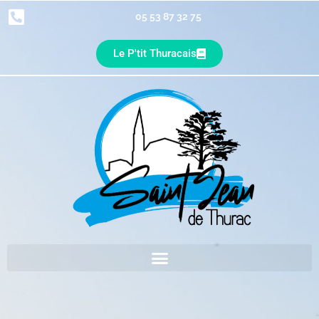
05 53 87 32 75
Le P'tit Thuracais