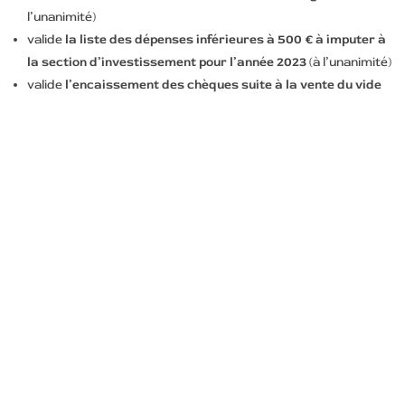
l’unanimité)
valide
la liste des dépenses inférieures à 500 € à imputer à
la section d’investissement pour l’année 2023
(à l’unanimité)
valide
l’encaissement des chèques suite à la vente du vide
boîte de nuit
(à l’unanimité)
nomme
les délégués au SIVU Chenil : Brigitte FRAMARIN
SOCA titulaire et Francis NOLET suppléant
(à l’unanimité)
nomme
Guy GRIALOU correspondant défense et secours
(à
l’unanimité)
valide
la modification des statuts de Territoire Énergie 47
(à l’unanimité)
approuve
la convention à signer avec le CONSIL 47
(à
l’unanimité)