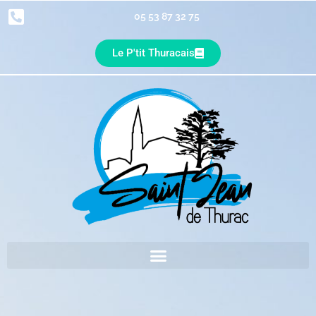
05 53 87 32 75
Le P'tit Thuracais