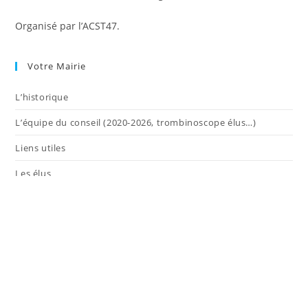
Organisé par l’ACST47.
Votre Mairie
L’historique
L’équipe du conseil (2020-2026, trombinoscope élus…)
Liens utiles
Les élus
Services
La vie municipale
La commune