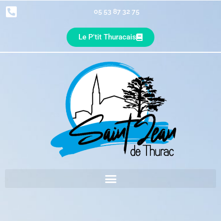
05 53 87 32 75
Le P'tit Thuracais